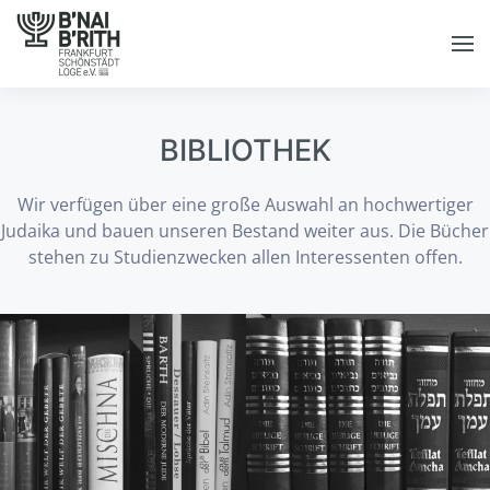
Skip to main content
BIBLIOTHEK
Wir verfügen über eine große Auswahl an hochwertiger
Judaika und bauen unseren Bestand weiter aus. Die Bücher
stehen zu Studienzwecken allen Interessenten offen.